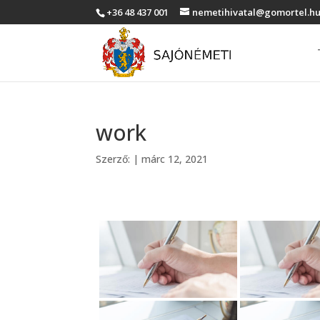
+36 48 437 001
nemetihivatal@gomortel.h
work
Szerző:
|
márc 12, 2021