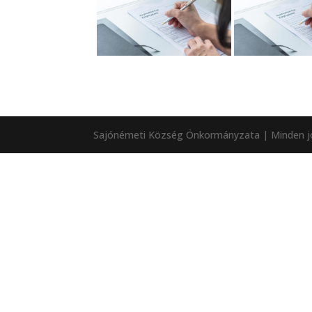
Sajónémeti Község Önkormányzata | Minden jo