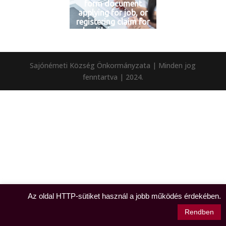
form document
applying for job, or
registering claim for
health insurance
Sajónémeti Község Önkormányzata | Minden jog
fenntartva | 2024.
Az oldal HTTP-sütiket használ a jobb működés érdekében.
Rendben