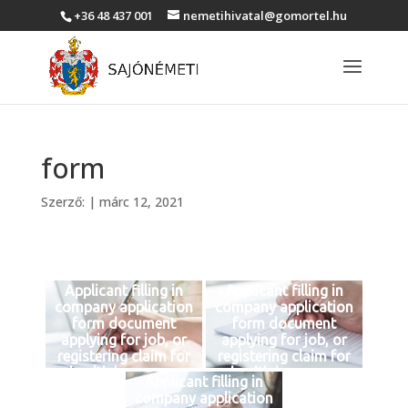
+36 48 437 001
nemetihivatal@gomortel.hu
form
Szerző:
|
márc 12, 2021
Applicant filling in
Applicant filling in
company application
company application
form document
form document
applying for job, or
applying for job, or
registering claim for
registering claim for
health insurance
health insurance
Applicant filling in
company application